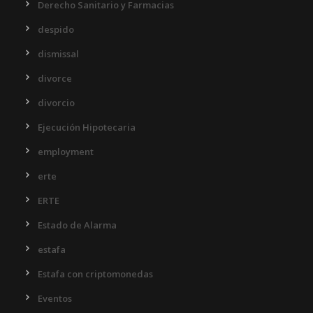
Derecho Sanitario y Farmacias
despido
dismissal
divorce
divorcio
Ejecución Hipotecaria
employment
erte
ERTE
Estado de Alarma
estafa
Estafa con criptomonedas
Eventos