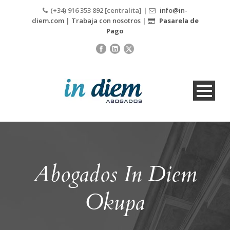
(+34) 916 353 892 [centralita] |
info@in-
diem.com
|
Trabaja con nosotros
|
Pasarela de
Pago
Abogados In Diem
Okupa