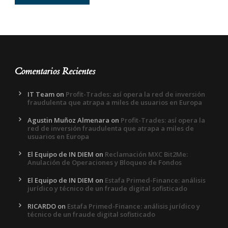
Comentarios Recientes
IT Team
on
Profit-Trades: así opera la red de inversión
fraudulenta que atrapa a miles de usuarios en Europa
Agustin Muñoz Almenara
on
Profit-Trades: así opera la
red de inversión fraudulenta que atrapa a miles de
usuarios en Europa
El Equipo de IN DIEM
on
Reclamación MXC Bit2Me:
Anulación de Operaciones y Bloqueo de Fondos
El Equipo de IN DIEM
on
Estafa Primed-Finance: análisis
jurídico y técnico de un fraude digital sofisticado
RICARDO
on
Estafa Primed-Finance: análisis jurídico y
técnico de un fraude digital sofisticado