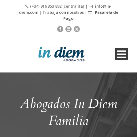
(+34) 916 353 892 [centralita] |
info@in-
diem.com
|
Trabaja con nosotros
|
Pasarela de
Pago
Abogados In Diem
Familia