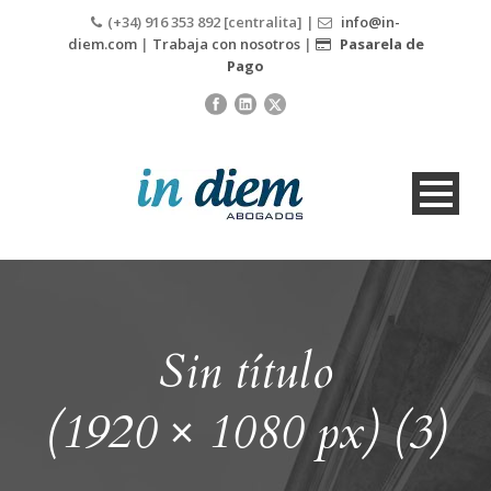
(+34) 916 353 892 [centralita] |
info@in-
diem.com
|
Trabaja con nosotros
|
Pasarela de
Pago
Sin título
(1920 × 1080 px) (3)