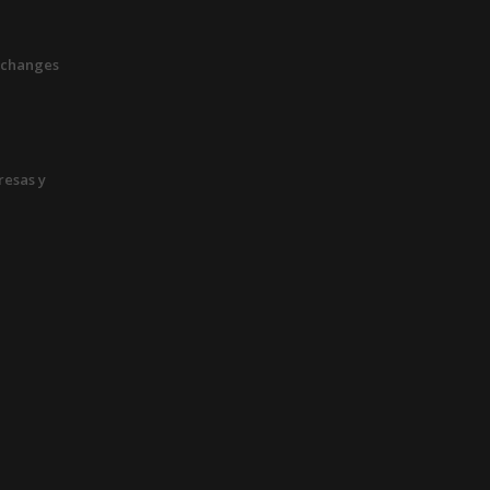
xchanges
esas y