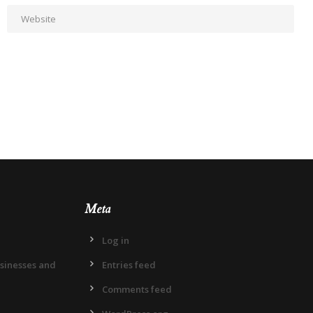
Meta
Log in
usinesses and
Entries feed
Comments feed