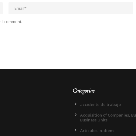
e I comment.
Categorias
accidente de trabajo
Acquisition of Companies, B
Business Units
Articulos In-diem