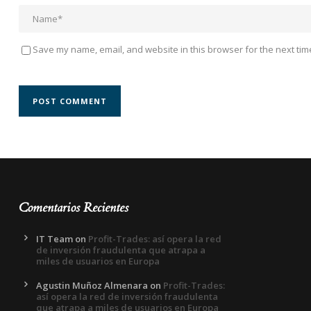
Save my name, email, and website in this browser for the next tim
Comentarios Recientes
IT Team
on
Profit-Trades: así opera la red
de inversión fraudulenta que atrapa a
miles de usuarios en Europa
Agustin Muñoz Almenara
on
Profit-Trades:
así opera la red de inversión fraudulenta
que atrapa a miles de usuarios en Europa