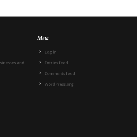
Meta
Log in
usinesses and
Entries feed
Comments feed
WordPress.org