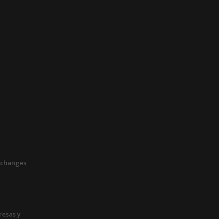
xchanges
esas y