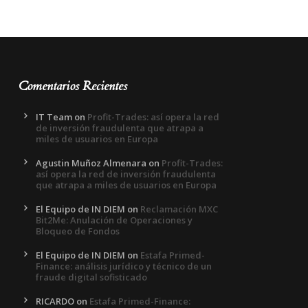
Comentarios Recientes
IT Team
on
Profit-Trades: así opera la red
de inversión fraudulenta que atrapa a
miles de usuarios en Europa
Agustin Muñoz Almenara
on
Profit-Trades:
así opera la red de inversión fraudulenta
que atrapa a miles de usuarios en Europa
El Equipo de IN DIEM
on
Reclamación MXC
Bit2Me: Anulación de Operaciones y
Bloqueo de Fondos
El Equipo de IN DIEM
on
Estafa Primed-
Finance: análisis jurídico y técnico de un
fraude digital sofisticado
RICARDO
on
Estafa Primed-Finance: