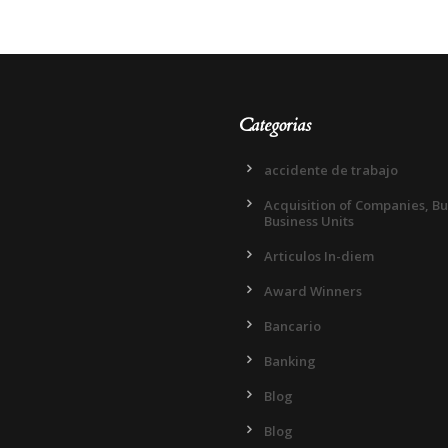
Categorias
accidente de trabajo
Acquisition of Companies, B
Business Units
Articulos In-diem
Award Winners
Bancario
Banking
Blog
Blog