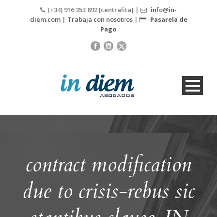
(+34) 916 353 892 [centralita] |
info@in-
diem.com
|
Trabaja con nosotros
|
Pasarela de
Pago
contract modification
due to crisis-rebus sic