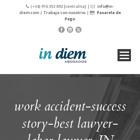
(+34) 916 353 892 [centralita] |
info@in-
diem.com
|
Trabaja con nosotros
|
Pasarela de
Pago
work accident-success
story-best lawyer-