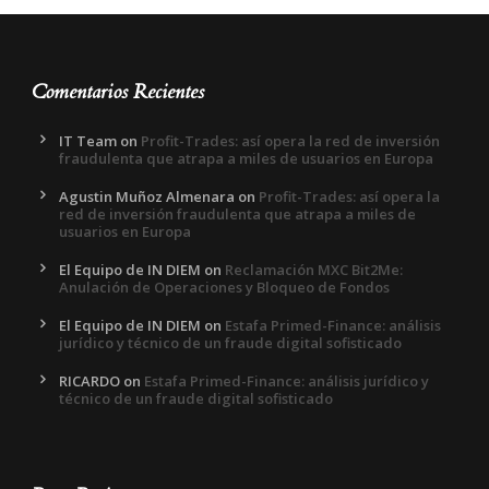
Comentarios Recientes
IT Team
on
Profit-Trades: así opera la red de inversión
fraudulenta que atrapa a miles de usuarios en Europa
Agustin Muñoz Almenara
on
Profit-Trades: así opera la
red de inversión fraudulenta que atrapa a miles de
usuarios en Europa
El Equipo de IN DIEM
on
Reclamación MXC Bit2Me:
Anulación de Operaciones y Bloqueo de Fondos
El Equipo de IN DIEM
on
Estafa Primed-Finance: análisis
jurídico y técnico de un fraude digital sofisticado
RICARDO
on
Estafa Primed-Finance: análisis jurídico y
técnico de un fraude digital sofisticado