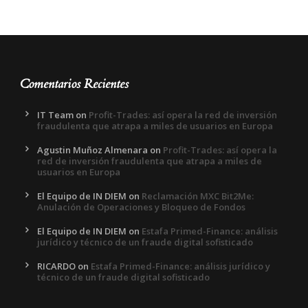
Comentarios Recientes
IT Team
on
Profit-Trades: así opera la red de inversión
fraudulenta que atrapa a miles de usuarios en Europa
Agustin Muñoz Almenara
on
Profit-Trades: así opera la
red de inversión fraudulenta que atrapa a miles de
usuarios en Europa
El Equipo de IN DIEM
on
Reclamación MXC Bit2Me:
Anulación de Operaciones y Bloqueo de Fondos
El Equipo de IN DIEM
on
Estafa Primed-Finance: análisis
jurídico y técnico de un fraude digital sofisticado
RICARDO
on
Estafa Primed-Finance: análisis jurídico y
técnico de un fraude digital sofisticado