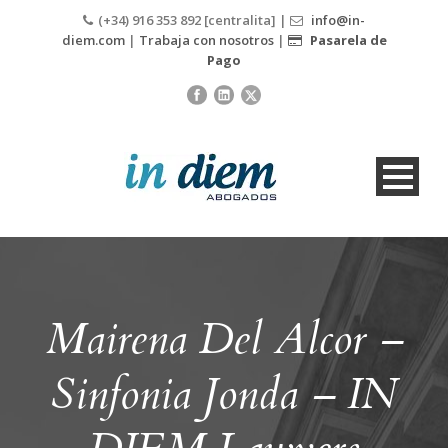
(+34) 916 353 892 [centralita] |
info@in-
diem.com
|
Trabaja con nosotros
|
Pasarela de
Pago
Mairena Del Alcor –
Sinfonia Jonda – IN