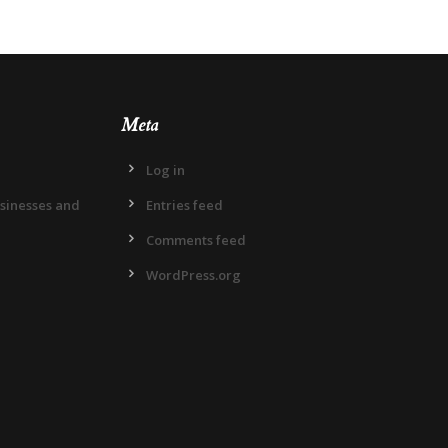
Meta
Log in
usinesses and
Entries feed
Comments feed
WordPress.org