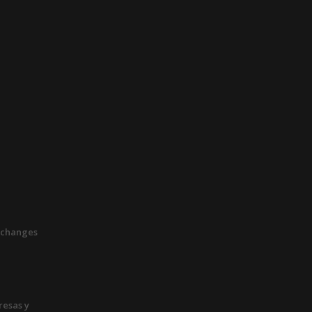
xchanges
esas y