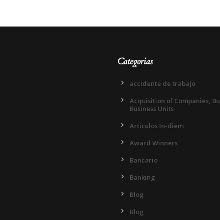
Categorias
accidente de trabajo
Acquisition of Companies, B
Business Units
Articulos In-diem
Award Winners
Bancario
Banking
Blog
Blog