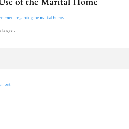
Use of the Marital Home
a lawyer.
eement.