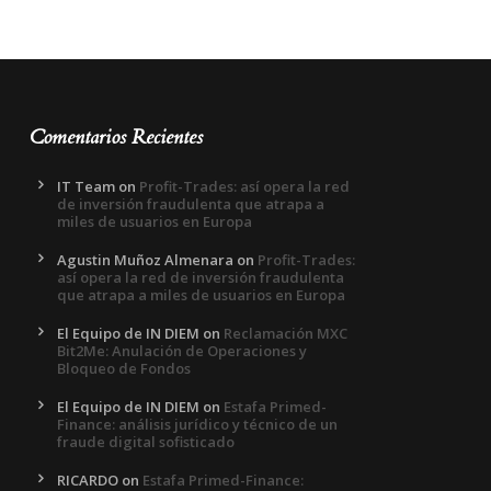
Comentarios Recientes
IT Team
on
Profit-Trades: así opera la red
de inversión fraudulenta que atrapa a
miles de usuarios en Europa
Agustin Muñoz Almenara
on
Profit-Trades:
así opera la red de inversión fraudulenta
que atrapa a miles de usuarios en Europa
El Equipo de IN DIEM
on
Reclamación MXC
Bit2Me: Anulación de Operaciones y
Bloqueo de Fondos
El Equipo de IN DIEM
on
Estafa Primed-
Finance: análisis jurídico y técnico de un
fraude digital sofisticado
RICARDO
on
Estafa Primed-Finance: