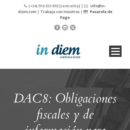
(+34) 916 353 892 [centralita] |
info@in-
diem.com
|
Trabaja con nosotros
|
Pasarela de
Pago
DAC8: Obligaciones
fiscales y de