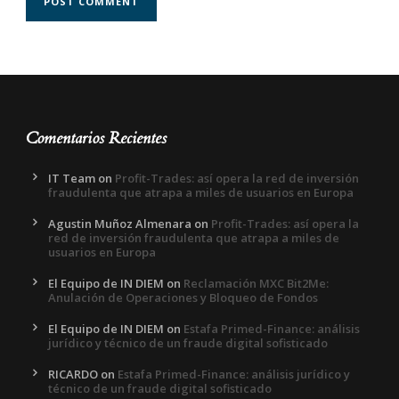
Comentarios Recientes
IT Team
on
Profit-Trades: así opera la red de inversión
fraudulenta que atrapa a miles de usuarios en Europa
Agustin Muñoz Almenara
on
Profit-Trades: así opera la
red de inversión fraudulenta que atrapa a miles de
usuarios en Europa
El Equipo de IN DIEM
on
Reclamación MXC Bit2Me:
Anulación de Operaciones y Bloqueo de Fondos
El Equipo de IN DIEM
on
Estafa Primed-Finance: análisis
jurídico y técnico de un fraude digital sofisticado
RICARDO
on
Estafa Primed-Finance: análisis jurídico y
técnico de un fraude digital sofisticado