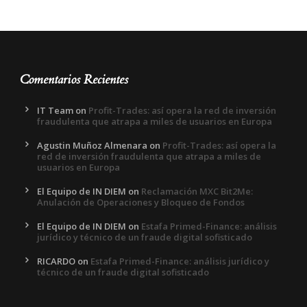
Comentarios Recientes
IT Team
on
Profit-Trades: así opera la red de inversión
fraudulenta que atrapa a miles de usuarios en Europa
Agustin Muñoz Almenara
on
Profit-Trades: así opera la
red de inversión fraudulenta que atrapa a miles de
usuarios en Europa
El Equipo de IN DIEM
on
Reclamación MXC Bit2Me:
Anulación de Operaciones y Bloqueo de Fondos
El Equipo de IN DIEM
on
Estafa Primed-Finance: análisis
jurídico y técnico de un fraude digital sofisticado
RICARDO
on
Estafa Primed-Finance: análisis jurídico y
técnico de un fraude digital sofisticado