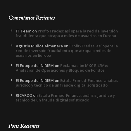
Comentarios Recientes
IT Team
on
Profit-Trades: así opera la red de inversión
fraudulenta que atrapa a miles de usuarios en Europa
Agustin Muñoz Almenara
on
Profit-Trades: así opera la
red de inversión fraudulenta que atrapa a miles de
usuarios en Europa
El Equipo de IN DIEM
on
Reclamación MXC Bit2Me:
Anulación de Operaciones y Bloqueo de Fondos
El Equipo de IN DIEM
on
Estafa Primed-Finance: análisis
jurídico y técnico de un fraude digital sofisticado
RICARDO
on
Estafa Primed-Finance: análisis jurídico y
técnico de un fraude digital sofisticado
Posts Recientes