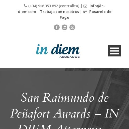
(+34) 916 353 892 [centralita] |
info@in-
diem.com
|
Trabaja con nosotros
|
Pasarela de
Pago
San Raimundo de
Peñafort Awards – IN