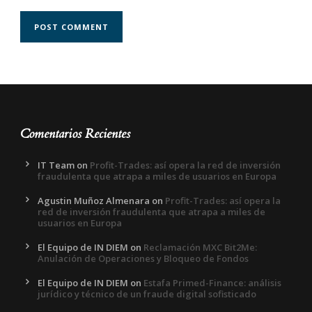
Comentarios Recientes
IT Team
on
Profit-Trades: así opera la red de inversión
fraudulenta que atrapa a miles de usuarios en Europa
Agustin Muñoz Almenara
on
Profit-Trades: así opera la
red de inversión fraudulenta que atrapa a miles de
usuarios en Europa
El Equipo de IN DIEM
on
Reclamación MXC Bit2Me:
Anulación de Operaciones y Bloqueo de Fondos
El Equipo de IN DIEM
on
Estafa Primed-Finance: análisis
jurídico y técnico de un fraude digital sofisticado