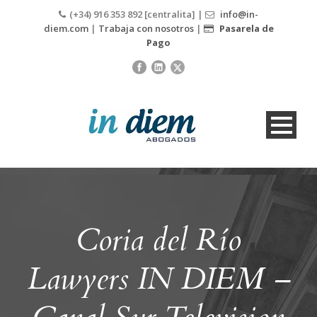
(+34) 916 353 892 [centralita] |
info@in-
diem.com
|
Trabaja con nosotros
|
Pasarela de
Pago
Coria del Río
Lawyers IN DIEM –