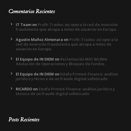
Comentarios Recientes
IT Team
on
Profit-Trades: así opera la red de inversión
fraudulenta que atrapa a miles de usuarios en Europa
Agustin Muñoz Almenara
on
Profit-Trades: así opera la
red de inversión fraudulenta que atrapa a miles de
usuarios en Europa
El Equipo de IN DIEM
on
Reclamación MXC Bit2Me:
Anulación de Operaciones y Bloqueo de Fondos
El Equipo de IN DIEM
on
Estafa Primed-Finance: análisis
jurídico y técnico de un fraude digital sofisticado
RICARDO
on
Estafa Primed-Finance: análisis jurídico y
técnico de un fraude digital sofisticado
Posts Recientes