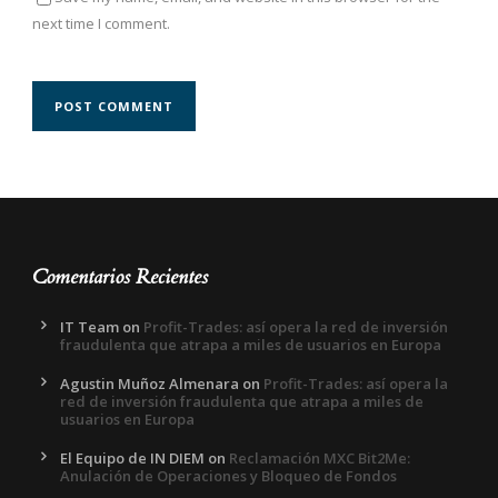
next time I comment.
Comentarios Recientes
IT Team
on
Profit-Trades: así opera la red de inversión
fraudulenta que atrapa a miles de usuarios en Europa
Agustin Muñoz Almenara
on
Profit-Trades: así opera la
red de inversión fraudulenta que atrapa a miles de
usuarios en Europa
El Equipo de IN DIEM
on
Reclamación MXC Bit2Me:
Anulación de Operaciones y Bloqueo de Fondos