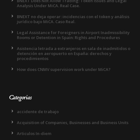
BNEXT Does Not Allow Trading: Token Issues and Legal
Analysis Under MiCA. Real Case.
BNEXT no deja operar: incidencias con el token y análisis
jurídico bajo MiCA. Caso Real.
Legal Assistance for Foreigners in Airport Inadmissibility
Rooms or Detention in Spain: Rights and Procedures
Asistencia letrada a extranjeros en sala de inadmitidos o
detención en aeropuerto en España: derechos y
procedimientos
How does CNMV supervision work under MiCA?
Categorias
accidente de trabajo
Acquisition of Companies, Businesses and Business Units
Articulos In-diem