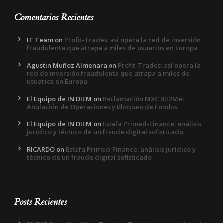
Comentarios Recientes
IT Team
on
Profit-Trades: así opera la red de inversión
fraudulenta que atrapa a miles de usuarios en Europa
Agustin Muñoz Almenara
on
Profit-Trades: así opera la
red de inversión fraudulenta que atrapa a miles de
usuarios en Europa
El Equipo de IN DIEM
on
Reclamación MXC Bit2Me:
Anulación de Operaciones y Bloqueo de Fondos
El Equipo de IN DIEM
on
Estafa Primed-Finance: análisis
jurídico y técnico de un fraude digital sofisticado
RICARDO
on
Estafa Primed-Finance: análisis jurídico y
técnico de un fraude digital sofisticado
Posts Recientes