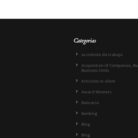
Categorias
accidente de trabajo
Acquisition of Companies, B
Business Units
Articulos In-diem
Award Winners
Bancario
Banking
Blog
Blog