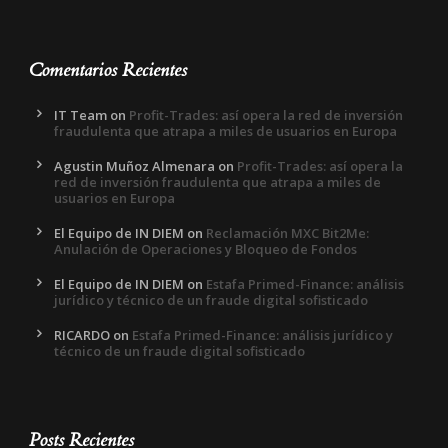
Comentarios Recientes
IT Team
on
Profit-Trades: así opera la red de inversión
fraudulenta que atrapa a miles de usuarios en Europa
Agustin Muñoz Almenara
on
Profit-Trades: así opera la
red de inversión fraudulenta que atrapa a miles de
usuarios en Europa
El Equipo de IN DIEM
on
Reclamación MXC Bit2Me:
Anulación de Operaciones y Bloqueo de Fondos
El Equipo de IN DIEM
on
Estafa Primed-Finance: análisis
jurídico y técnico de un fraude digital sofisticado
RICARDO
on
Estafa Primed-Finance: análisis jurídico y
técnico de un fraude digital sofisticado
Posts Recientes