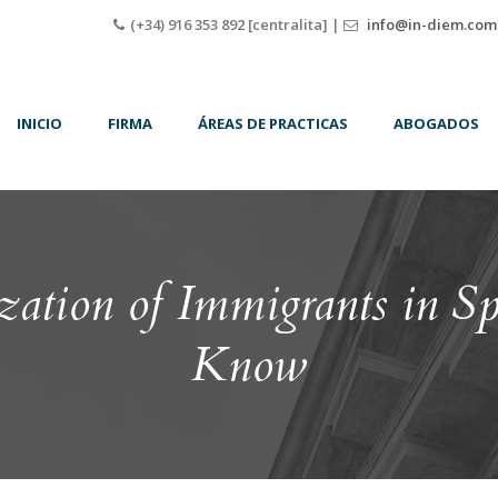
(+34) 916 353 892 [centralita] |
info@in-diem.com
INICIO
FIRMA
ÁREAS DE PRACTICAS
ABOGADOS
zation of Immigrants in 
Know