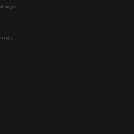
xchanges
esas y