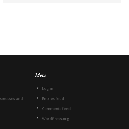
Meta
Log in
usinesses and
Entries feed
Comments feed
WordPress.org