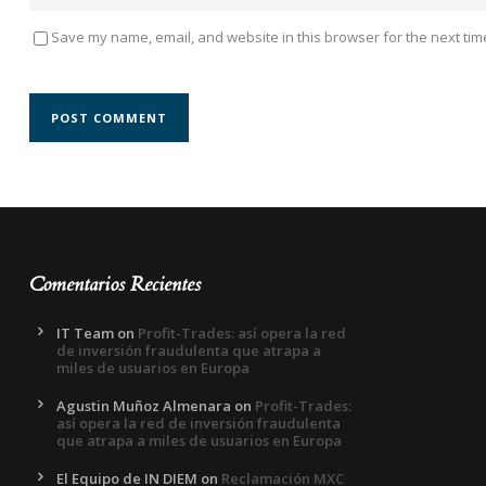
Save my name, email, and website in this browser for the next tim
Comentarios Recientes
IT Team
on
Profit-Trades: así opera la red
de inversión fraudulenta que atrapa a
miles de usuarios en Europa
Agustin Muñoz Almenara
on
Profit-Trades:
así opera la red de inversión fraudulenta
que atrapa a miles de usuarios en Europa
El Equipo de IN DIEM
on
Reclamación MXC