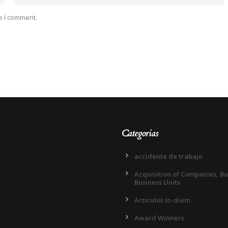
e I comment.
Categorias
accidente de trabajo
Acquisition of Companies, B
Business Units
Articulos In-diem
Award Winners