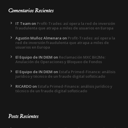
Comentarios Recientes
IT Team
on
Profit-Trades: así opera la red de inversión
fraudulenta que atrapa a miles de usuarios en Europa
Agustin Muñoz Almenara
on
Profit-Trades: así opera la
red de inversión fraudulenta que atrapa a miles de
usuarios en Europa
El Equipo de IN DIEM
on
Reclamación MXC Bit2Me:
Anulación de Operaciones y Bloqueo de Fondos
El Equipo de IN DIEM
on
Estafa Primed-Finance: análisis
jurídico y técnico de un fraude digital sofisticado
RICARDO
on
Estafa Primed-Finance: análisis jurídico y
técnico de un fraude digital sofisticado
Posts Recientes