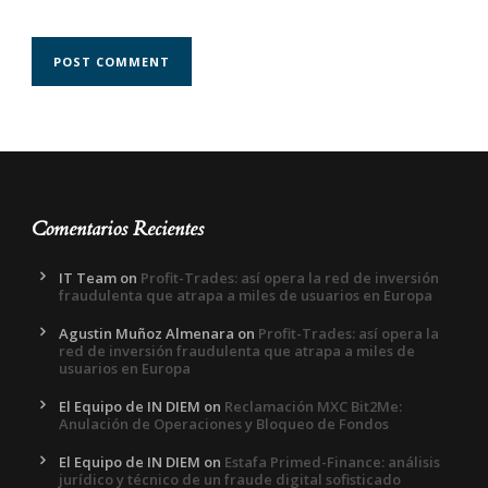
Comentarios Recientes
IT Team
on
Profit-Trades: así opera la red de inversión
fraudulenta que atrapa a miles de usuarios en Europa
Agustin Muñoz Almenara
on
Profit-Trades: así opera la
red de inversión fraudulenta que atrapa a miles de
usuarios en Europa
El Equipo de IN DIEM
on
Reclamación MXC Bit2Me:
Anulación de Operaciones y Bloqueo de Fondos
El Equipo de IN DIEM
on
Estafa Primed-Finance: análisis
jurídico y técnico de un fraude digital sofisticado