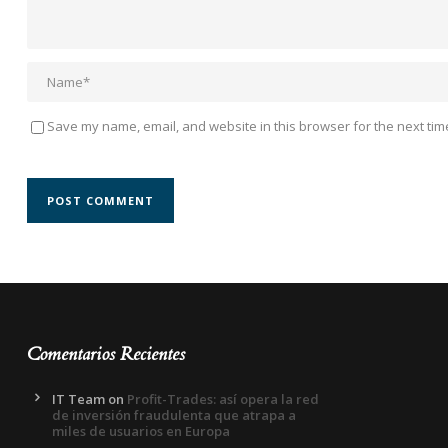
Save my name, email, and website in this browser for the next tim
Comentarios Recientes
IT Team
on
Profit-Trades: así opera la red
de inversión fraudulenta que atrapa a
miles de usuarios en Europa