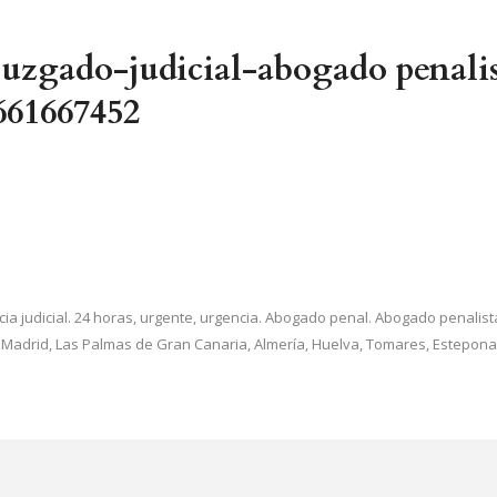
-juzgado-judicial-abogado penali
661667452
encia judicial. 24 horas, urgente, urgencia. Abogado penal. Abogado penalist
Madrid, Las Palmas de Gran Canaria, Almería, Huelva, Tomares, Estepona, 