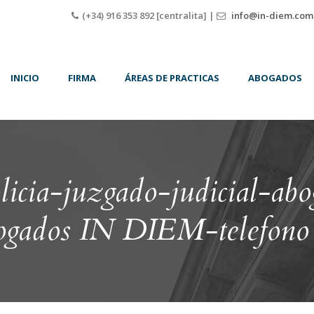
(+34) 916 353 892 [centralita] |
info@in-diem.com
INICIO
FIRMA
ÁREAS DE PRACTICAS
ABOGADOS
olicia-juzgado-judicial-ab
ogados IN DIEM-telefon