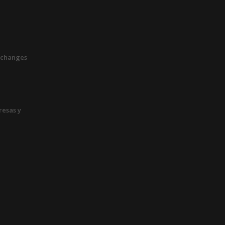
xchanges
esas y