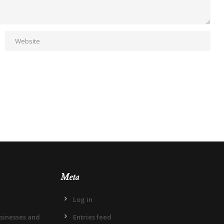
Meta
Log in
usinesses and
Entries feed