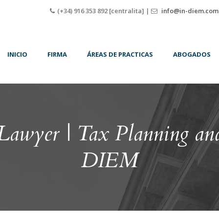
(+34) 916 353 892 [centralita] |
info@in-diem.com
INICIO
FIRMA
ÁREAS DE PRACTICAS
ABOGADOS
 Lawyer | Tax Planning an
DIEM