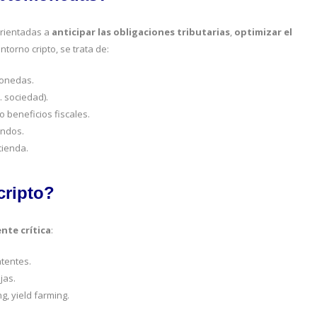
 orientadas a
anticipar las obligaciones tributarias
,
optimizar el
entorno cripto, se trata de:
monedas.
. sociedad).
beneficios fiscales.
ondos.
cienda.
cripto?
nte crítica
:
atentes.
jas.
g, yield farming.