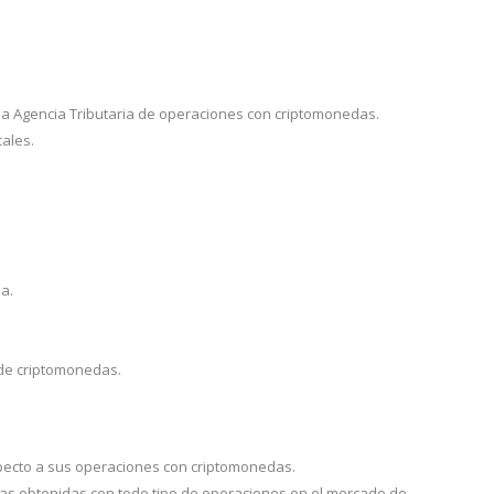
la Agencia Tributaria de operaciones con criptomonedas.
ales.
a.
 de criptomonedas.
respecto a sus operaciones con criptomonedas.
ias obtenidas con todo tipo de operaciones en el mercado de