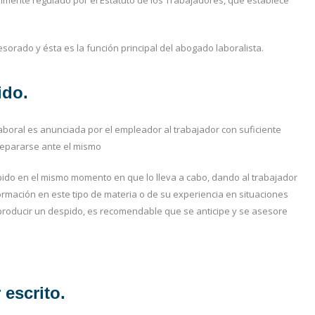
ialmente regulado por el Estatuto de los Trabajadores, que establece
sorado y ésta es la función principal del abogado laboralista.
ido.
n laboral es anunciada por el empleador al trabajador con suficiente
prepararse ante el mismo
pido en el mismo momento en que lo lleva a cabo, dando al trabajador
rmación en este tipo de materia o de su experiencia en situaciones
a producir un despido, es recomendable que se anticipe y se asesore
 escrito.