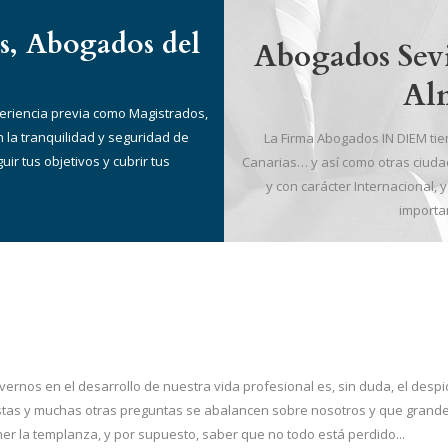
es, Abogados del
Abogados Sevi
Alm
riencia previa como Magistrados,
 la tranquilidad y seguridad de
La Firma Abogados IN DIEM tie
r tus objetivos y cubrir tus
Canarias… y así como otras ciuda
y con carácter Internacional,
importa
vernos en el desarrollo de nuestra vida profesional
es, sin duda,
el despi
tas y muchas otras preguntas se abalancen sobre nosotros y que grande
er la templanza, y por supuesto,
saber que no todo está perdido..
.