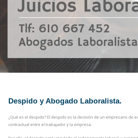
Despido y Abogado Laboralista.
¿Qué es el despido? El despido es la decisión de un empresario de exti
contractual entre el trabajador y la empresa.