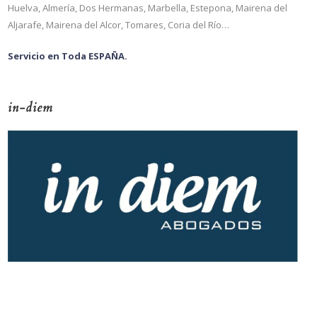
Huelva, Almería, Dos Hermanas, Marbella, Estepona, Mairena del
Aljarafe, Mairena del Alcor, Tomares, Coria del Río…
Servicio en Toda ESPAÑA.
in-diem