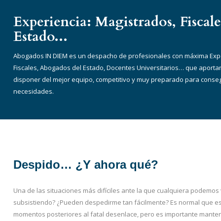
Experiencia: Magistrados, Fiscal
Estado...
Abogados IN DIEM es un despacho de profesionales con máxima Expe
Fiscales, Abogados del Estado, Docentes Universitarios… que aportan
disponer del mejor equipo, competitivo y muy preparado para consegui
necesidades.
Despido… ¿Y ahora qué?
Una de las situaciones más difíciles ante la que cualquiera podemos 
subsistiendo? ¿Pueden despedirme tan fácilmente? Es normal que es
momentos posteriores al fatal
desenlace,
pero es importante manten