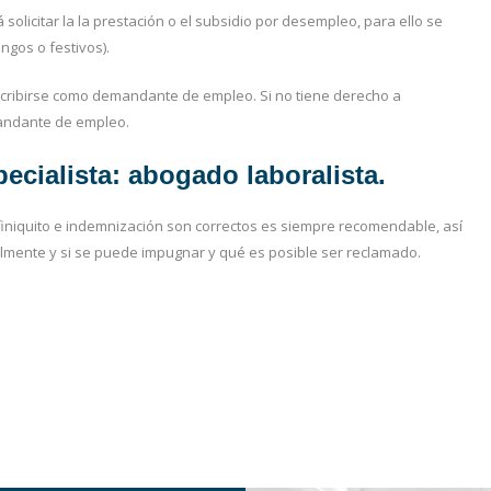
solicitar la la prestación o el subsidio por desempleo, para ello se
gos o festivos).
nscribirse como demandante de empleo. Si no tiene derecho a
andante de empleo.
pecialista: abogado laboralista.
 finiquito e indemnización son correctos es siempre recomendable, así
almente y si se puede impugnar y qué es posible ser reclamado.