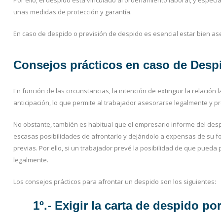
Por ello, el despido está vinculado al ordenamiento laboral, y espec
unas medidas de protección y garantía.
En caso de despido o previsión de despido es esencial estar bien ase
Consejos prácticos en caso de Desp
En función de las circunstancias, la intención de extinguir la relació
anticipación, lo que permite al trabajador asesorarse legalmente y 
No obstante, también es habitual que el empresario informe del des
escasas posibilidades de afrontarlo y dejándolo a expensas de su fo
previas. Por ello, si un trabajador prevé la posibilidad de que pued
legalmente.
Los consejos prácticos para afrontar un despido son los siguientes:
1º.- Exigir la carta de despido por