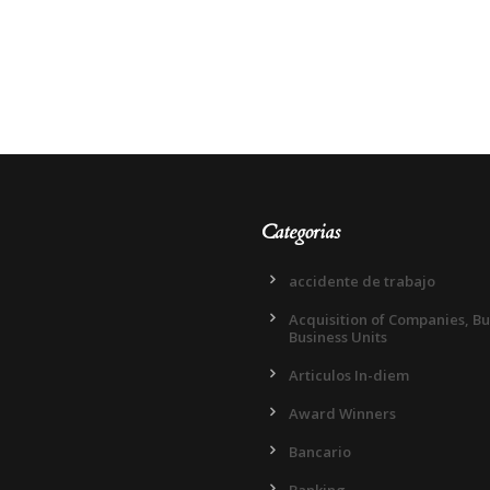
Categorias
accidente de trabajo
Acquisition of Companies, B
Business Units
Articulos In-diem
Award Winners
Bancario