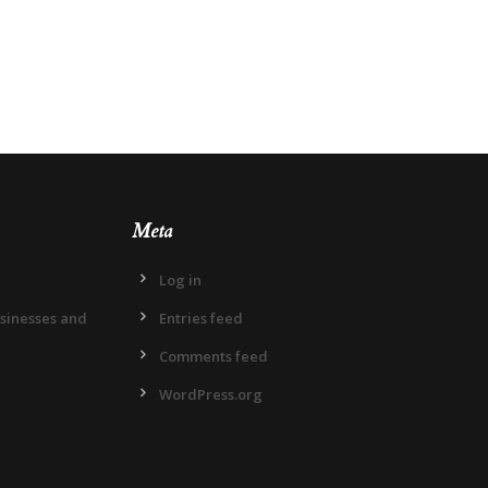
Meta
Log in
usinesses and
Entries feed
Comments feed
WordPress.org