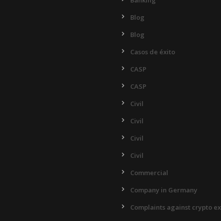
Banking
Blog
Blog
Casos de éxito
CASP
CASP
Civil
Civil
Civil
Civil
Commercial
Company in Germany
Complaints against crypto e