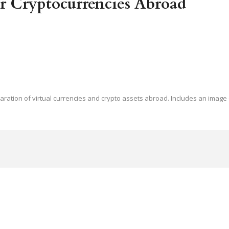
r Cryptocurrencies Abroad
ration of virtual currencies and crypto assets abroad. Includes an image of