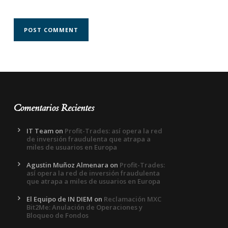
Comentarios Recientes
IT Team
on
Profit-Trades: así opera la red
de inversión fraudulenta que atrapa a
miles de usuarios en Europa
Agustin Muñoz Almenara
on
Profit-Trades:
así opera la red de inversión fraudulenta
que atrapa a miles de usuarios en Europa
El Equipo de IN DIEM
on
Reclamación MXC
Bit2Me: Anulación de Operaciones y
Bloqueo de Fondos