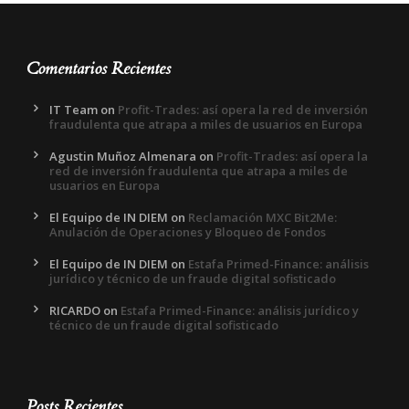
Comentarios Recientes
IT Team
on
Profit-Trades: así opera la red de inversión
fraudulenta que atrapa a miles de usuarios en Europa
Agustin Muñoz Almenara
on
Profit-Trades: así opera la
red de inversión fraudulenta que atrapa a miles de
usuarios en Europa
El Equipo de IN DIEM
on
Reclamación MXC Bit2Me:
Anulación de Operaciones y Bloqueo de Fondos
El Equipo de IN DIEM
on
Estafa Primed-Finance: análisis
jurídico y técnico de un fraude digital sofisticado
RICARDO
on
Estafa Primed-Finance: análisis jurídico y
técnico de un fraude digital sofisticado
Posts Recientes