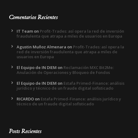
Comentarios Recientes
IT Team
on
Profit-Trades: así opera la red de inversión
fraudulenta que atrapa a miles de usuarios en Europa
Agustin Muñoz Almenara
on
Profit-Trades: así opera la
red de inversión fraudulenta que atrapa a miles de
usuarios en Europa
El Equipo de IN DIEM
on
Reclamación MXC Bit2Me:
Anulación de Operaciones y Bloqueo de Fondos
El Equipo de IN DIEM
on
Estafa Primed-Finance: análisis
jurídico y técnico de un fraude digital sofisticado
RICARDO
on
Estafa Primed-Finance: análisis jurídico y
técnico de un fraude digital sofisticado
Posts Recientes