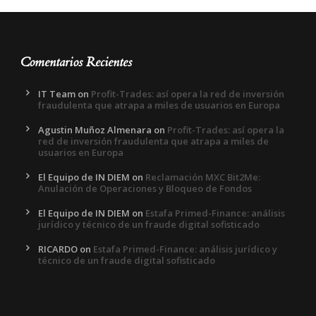
Comentarios Recientes
IT Team
on
Profit-Trades: así opera la red de inversión
fraudulenta que atrapa a miles de usuarios en Europa
Agustin Muñoz Almenara
on
Profit-Trades: así opera la
red de inversión fraudulenta que atrapa a miles de
usuarios en Europa
El Equipo de IN DIEM
on
Reclamación MXC Bit2Me:
Anulación de Operaciones y Bloqueo de Fondos
El Equipo de IN DIEM
on
Estafa Primed-Finance: análisis
jurídico y técnico de un fraude digital sofisticado
RICARDO
on
Estafa Primed-Finance: análisis jurídico y
técnico de un fraude digital sofisticado