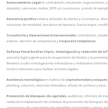
Asesoramiento Legal
en contratación, tributación, negociaciones, 
despidos, sanciones, multas, ERTE y/o sucesiones, a modo de ejempl
Asistencia Jurídica
relativa al Estado de Alarma y Coronavirus. Aten
sanciones de movilidad, moratoria de hipoteca, fuerza mayor, modific
Consultoría y Operaciones Internacionales
, contratación, canale
exterior, derecho de competencia y
Corporate Compliance
.
Defensa Penal Estafas Cripto. Investigación y redacción de i
asesoría legal urgente para la recuperación de fondos y la present
llevamos a cabo investigaciones exhaustivas y redactamos informe
hechos relevantes para facilitar acciones legales.
Asistencia tecnológica
en materia de
criptomonedas y ataques 
phishing, sobornos, extorsión telemática, cifrado de archivos y virus.
Prevención de blanqueo de capitales
, auditorías, informes de tra
redacción e implantación de sistemas de prevención de blanqueo de c
operaciones de compraventa de inmuebles (real estate) y activos, t