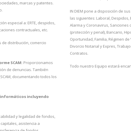
sociedades, marcas y patentes.
o.
IN DIEM pone a disposición de sus
las siguientes: Laboral, Despidos
ción especial a: ERTE, despidos,
Alarma y Coronavirus, Sanciones 
aciones contractuales, etc.
(protección y penal), Bancario, Hi
Oportunidad, Familia, Régimen de Vi
s de distribución, comercio
Divorcio Notarial y Expres, Trabajo
Contratos.
nforme SCAM:
Proporcionamos
Todo nuestro Equipo estará encan
ación de denuncias. También
s SCAM, documentando todos los
informáticos incluyendo
zabilidad y legalidad de fondos,
apitales, asistencia a
ransferencia de fondos