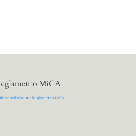
eglamento MiCA
ía sencilla sobre Reglamento MiCA