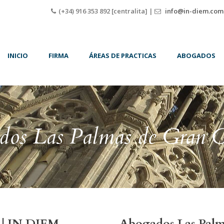
(+34) 916 353 892 [centralita] |
info@in-diem.com
INICIO
FIRMA
ÁREAS DE PRACTICAS
ABOGADOS
dos Las Palmas de Gran C
 | IN DIEM.
Abogados Las Palm