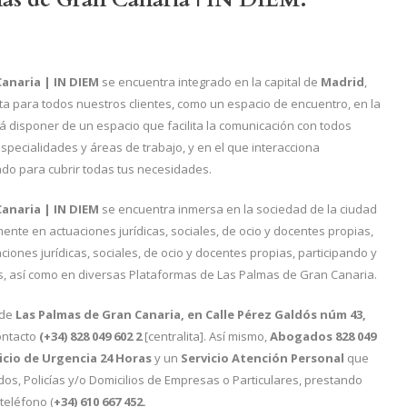
anaria | IN DIEM
se encuentra integrado en la capital de
Madrid
,
ta para todos nuestros clientes, como un espacio de encuentro, en la
á disponer de un espacio que facilita la comunicación con todos
specialidades y áreas de trabajo, y en el que interacciona
ado para cubrir todas tus necesidades.
anaria | IN DIEM
se encuentra inmersa en la sociedad de la ciudad
mente en actuaciones jurídicas, sociales, de ocio y docentes propias,
iones jurídicas, sociales, de ocio y docentes propias, participando y
as, así como en diversas Plataformas de Las Palmas de Gran Canaria.
 de
Las Palmas de Gran Canaria, en Calle Pérez Galdós núm 43,
contacto
(+34)
828 049 602
2
[centralita]. Así mismo,
Abogados
828 049
icio de Urgencia 24 Horas
y un
Servicio Atención Personal
que
os, Policías y/o Domicilios de Empresas o Particulares, prestando
 teléfono (
+34)
610 667 452.