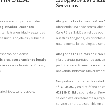
Servicios
integrado por profesionales
Abogados Las Palmas de Gran C
Magistrados, Docentes
ofreciendo una sede central abier
rtan la tranquilidad y seguridad
Calle Pérez Galdós en el que podr
guir tus objetivos y cubrir tus
nuestros Abogados, las distintas e
naturalmente la tecnología, diseñ
espacho de extensa
Abogados Las Palmas de Gran C
diciales, asesoramiento legal y
y la provincia, participando activa
ientes ante la jurisdicción civil,
participando activamente en actuac
a.
apoyando iniciativas universitari
Nos podrá encontrar en la ciudad
1º, CP 35002
, y en el teléfono de 
io, hipotecario, trabajo,
602
| IN DIEM
dispone de un
Serv
se desplaza directamente a Juzgad
servicio 24 horas, disponible en el