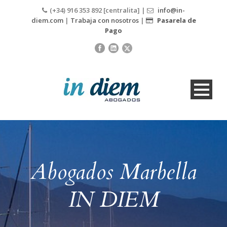
(+34) 916 353 892 [centralita] |
info@in-
diem.com
|
Trabaja con nosotros
|
Pasarela de
Pago
Abogados Marbella
IN DIEM