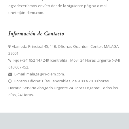
agradeceríamos envíen desde la siguiente página o mail
unete@in-diem.com.
Información de Contacto
Alameda Principal 45, 1º B. Oficinas Quantum Center. MALAGA.
29001
Fijo (+34) 952 147 249 [centralita]. Móvil 24 Horas Urgente (+34)
610 667 452.
E-mail: malaga@in-diem.com.
Horario Oficina: Días Laborables, de 9:00 a 20:00 horas.
Horario Servicio Abogado Urgente 24 Horas Urgente: Todos los
días, 24 Horas.