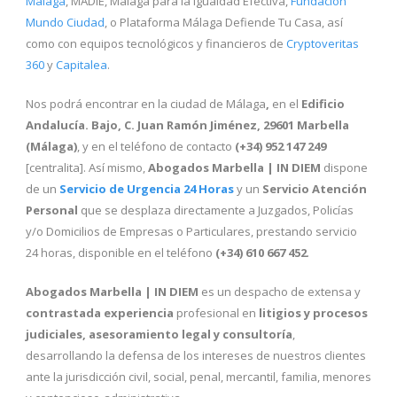
Málaga
, MADIE, Málaga para la Igualdad Efectiva,
Fundación
Mundo Ciudad
, o Plataforma Málaga Defiende Tu Casa, así
como con equipos tecnológicos y financieros de
Cryptoveritas
360
y
Capitalea
.
Nos podrá encontrar en la ciudad de Málaga
,
en el
Edificio
Andalucía. Bajo, C. Juan Ramón Jiménez, 29601 Marbella
(Málaga)
, y en el teléfono de contacto
(+34)
952 147 249
[centralita]. Así mismo,
Abogados Marbella | IN DIEM
dispone
de un
Servicio de Urgencia 24 Horas
y un
Servicio Atención
Personal
que se desplaza directamente a Juzgados, Policías
y/o Domicilios de Empresas o Particulares, prestando servicio
24 horas, disponible en el teléfono
(+34)
610 667 452
.
Abogados Marbella | IN DIEM
es un despacho de extensa y
contrastada experiencia
profesional en
litigios y procesos
judiciales, asesoramiento legal y consultoría
,
desarrollando la defensa de los intereses de nuestros clientes
ante la jurisdicción civil, social, penal, mercantil, familia, menores