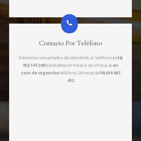
Contacto Por Teléfono
Estaremos encantados de atenderle al teléfono
(+34)
952 147 249
[centralita] en horario de oficina,
o en
caso de urgencias
teléfono 24 Horas
(+34)
610 667
452