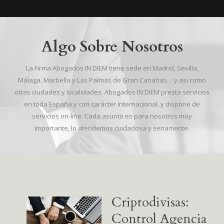
Algo Sobre Nosotros
La Firma Abogados IN DIEM tiene sede en Madrid, Sevilla,
Málaga, Marbella y Las Palmas de Gran Canarias… y asi como
otras ciudades y localidades. Abogados IN DIEM presta servicios
en toda España y con carácter Internacional, y dispone de
servicios on-line. Cada asunto es para nosotros muy
importante, lo atendemos cuidadosa y seriamente.
Criptodivisas:
Control Agencia