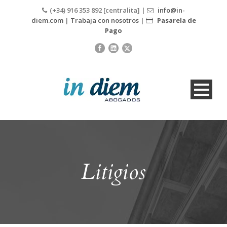
(+34) 916 353 892 [centralita] |
info@in-
diem.com
|
Trabaja con nosotros
|
Pasarela de
Pago
Litigios