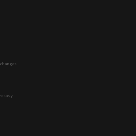
xchanges
esas y