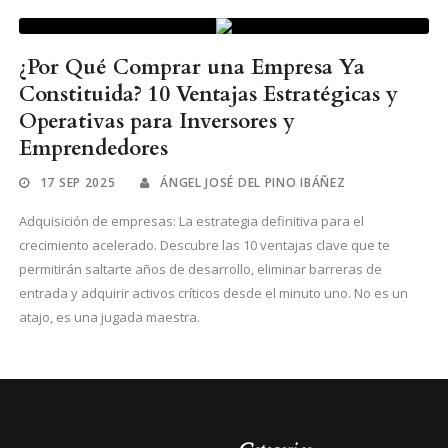
¿Por Qué Comprar una Empresa Ya
Constituida? 10 Ventajas Estratégicas y
Operativas para Inversores y
Emprendedores
17 SEP 2025
ÁNGEL JOSÉ DEL PINO IBÁÑEZ
Adquisición de empresas: La estrategia definitiva para el
crecimiento acelerado. Descubre las 10 ventajas clave que te
permitirán saltarte años de desarrollo, eliminar barreras de
entrada y adquirir activos críticos desde el minuto uno. No es un
atajo, es una jugada maestra.