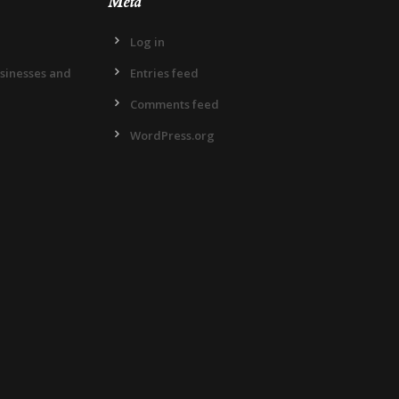
Meta
Log in
usinesses and
Entries feed
Comments feed
WordPress.org