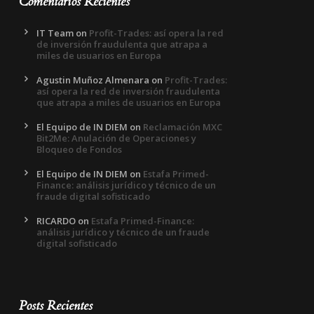
Comentarios Recientes
IT Team
on
Profit-Trades: así opera la red
de inversión fraudulenta que atrapa a
miles de usuarios en Europa
Agustin Muñoz Almenara
on
Profit-Trades:
así opera la red de inversión fraudulenta
que atrapa a miles de usuarios en Europa
El Equipo de IN DIEM
on
Reclamación MXC
Bit2Me: Anulación de Operaciones y
Bloqueo de Fondos
El Equipo de IN DIEM
on
Estafa Primed-
Finance: análisis jurídico y técnico de un
fraude digital sofisticado
RICARDO
on
Estafa Primed-Finance:
análisis jurídico y técnico de un fraude
digital sofisticado
Posts Recientes