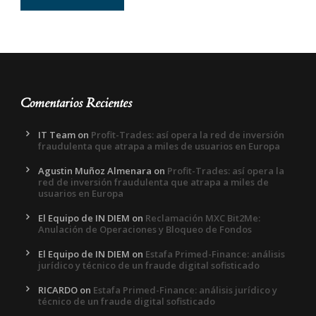
Comentarios Recientes
IT Team
on
Profit-Trades: así opera la red de inversión
fraudulenta que atrapa a miles de usuarios en Europa
Agustin Muñoz Almenara
on
Profit-Trades: así opera la
red de inversión fraudulenta que atrapa a miles de
usuarios en Europa
El Equipo de IN DIEM
on
Reclamación MXC Bit2Me:
Anulación de Operaciones y Bloqueo de Fondos
El Equipo de IN DIEM
on
Estafa Primed-Finance: análisis
jurídico y técnico de un fraude digital sofisticado
RICARDO
on
Estafa Primed-Finance: análisis jurídico y
técnico de un fraude digital sofisticado