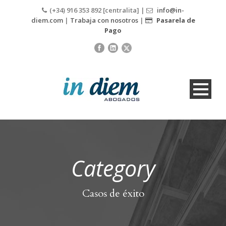
(+34) 916 353 892 [centralita] |
info@in-
diem.com
|
Trabaja con nosotros
|
Pasarela de
Pago
Category
Casos de éxito