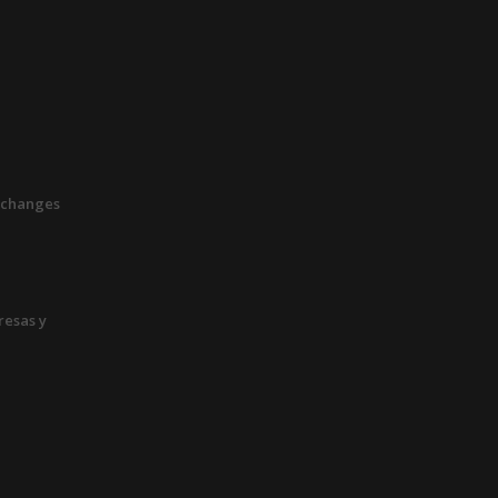
xchanges
esas y