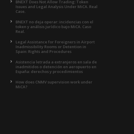
BNEXT Does Not Allow Trading: Token
Issues and Legal Analysis Under MiCA. Real
Case.
BNEXT no deja operar: incidencias con el
token y análisis jurídico bajo MiCA. Caso
Real.
Legal Assistance for Foreigners in Airport
Inadmissibility Rooms or Detention in
Spain: Rights and Procedures
Asistencia letrada a extranjeros en sala de
inadmitidos o detención en aeropuerto en
España: derechos y procedimientos
How does CNMV supervision work under
MiCA?