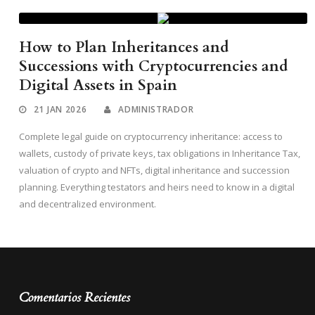
How to Plan Inheritances and
Successions with Cryptocurrencies and
Digital Assets in Spain
21 JAN 2026
ADMINISTRADOR
Complete legal guide on cryptocurrency inheritance: access to
wallets, custody of private keys, tax obligations in Inheritance Tax,
valuation of crypto and NFTs, digital inheritance and succession
planning. Everything testators and heirs need to know in a digital
and decentralized environment.
Comentarios Recientes