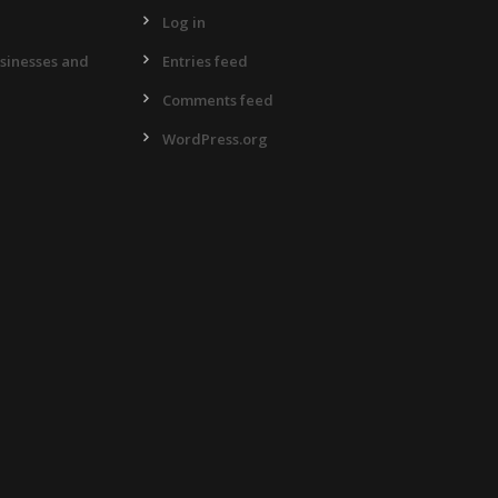
Log in
usinesses and
Entries feed
Comments feed
WordPress.org