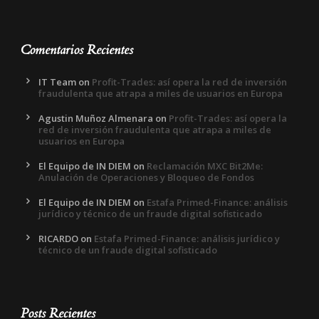
Comentarios Recientes
IT Team
on
Profit-Trades: así opera la red de inversión
fraudulenta que atrapa a miles de usuarios en Europa
Agustin Muñoz Almenara
on
Profit-Trades: así opera la
red de inversión fraudulenta que atrapa a miles de
usuarios en Europa
El Equipo de IN DIEM
on
Reclamación MXC Bit2Me:
Anulación de Operaciones y Bloqueo de Fondos
El Equipo de IN DIEM
on
Estafa Primed-Finance: análisis
jurídico y técnico de un fraude digital sofisticado
RICARDO
on
Estafa Primed-Finance: análisis jurídico y
técnico de un fraude digital sofisticado
Posts Recientes