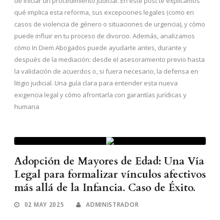
de iniciar un procedimiento judicial. En este post te explicamos
qué implica esta reforma, sus excepciones legales (como en
casos de violencia de género o situaciones de urgencia), y cómo
puede influir en tu proceso de divorcio. Además, analizamos
cómo In Diem Abogados puede ayudarte antes, durante y
después de la mediación: desde el asesoramiento previo hasta
la validación de acuerdos o, si fuera necesario, la defensa en
litigio judicial. Una guía clara para entender esta nueva
exigencia legal y cómo afrontarla con garantías jurídicas y
humana
Adopción de Mayores de Edad: Una Vía
Legal para formalizar vínculos afectivos
más allá de la Infancia. Caso de Éxito.
02 MAY 2025
ADMINISTRADOR