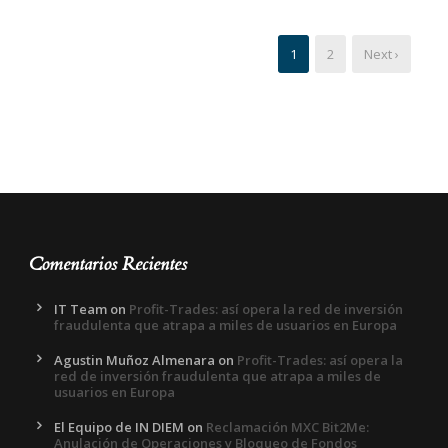
1
2
Next ›
Comentarios Recientes
IT Team
on
Profit-Trades: así opera la red de inversión
fraudulenta que atrapa a miles de usuarios en Europa
Agustin Muñoz Almenara
on
Profit-Trades: así opera la
red de inversión fraudulenta que atrapa a miles de
usuarios en Europa
El Equipo de IN DIEM
on
Reclamación MXC Bit2Me:
Anulación de Operaciones y Bloqueo de Fondos