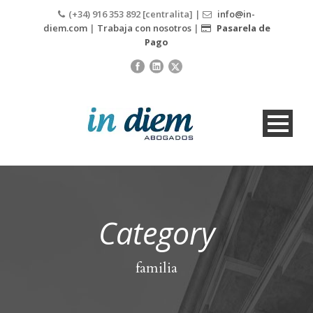
(+34) 916 353 892 [centralita] |
info@in-
diem.com
|
Trabaja con nosotros
|
Pasarela de
Pago
Category
familia