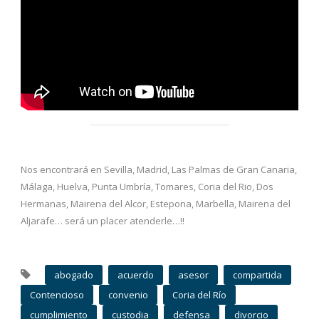
Nos encontrará en Sevilla, Madrid, Las Palmas de Gran Canaria,
Málaga, Huelva, Punta Umbría, Tomares, Coria del Rio, Dos
Hermanas, Mairena del Alcor, Estepona, Marbella, Mairena del
Aljarafe… será un placer atenderle…!!
abogado
acuerdo
asesor
compartida
Contencioso
convenio
Coria del Río
cumplimiento
custodia
defensa
divorcio