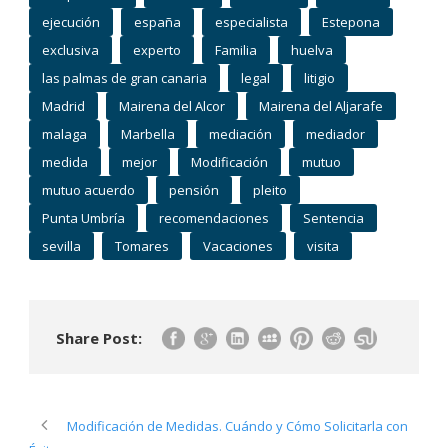
ejecución
españa
especialista
Estepona
exclusiva
experto
Familia
huelva
las palmas de gran canaria
legal
litigio
Madrid
Mairena del Alcor
Mairena del Aljarafe
malaga
Marbella
mediación
mediador
medida
mejor
Modificación
mutuo
mutuo acuerdo
pensión
pleito
Punta Umbría
recomendaciones
Sentencia
sevilla
Tomares
Vacaciones
visita
Share Post:
Modificación de Medidas. Cuándo y Cómo Solicitarla con