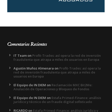
Comentarios Recientes
IT Team
on
Profit-Trades: así opera la red de inversión
fraudulenta que atrapa a miles de usuarios en Europa
Agustin Muñoz Almenara
on
Profit-Trades: así opera la
red de inversión fraudulenta que atrapa a miles de
usuarios en Europa
El Equipo de IN DIEM
on
Reclamación MXC Bit2Me:
Anulación de Operaciones y Bloqueo de Fondos
El Equipo de IN DIEM
on
Estafa Primed-Finance: análisis
jurídico y técnico de un fraude digital sofisticado
RICARDO
on
Estafa Primed-Finance: análisis jurídico y