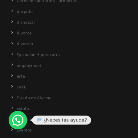
Derecho Sanitario y Farmacias
despido
dismissal
divorce
divorcio
Ejecución Hipotecaria
employment
erte
ERTE
Estado de Alarma
estafa
Estafa con criptomonedas
¿Necesitas ayuda?
Eventos