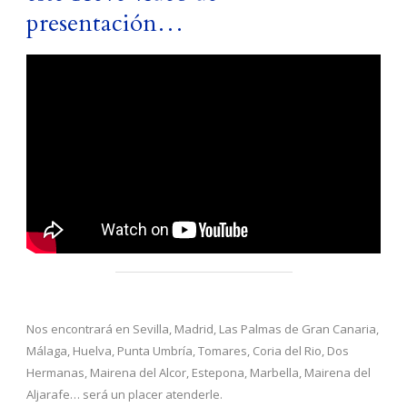
presentación…
Nos encontrará en Sevilla, Madrid, Las Palmas de Gran Canaria,
Málaga, Huelva, Punta Umbría, Tomares, Coria del Rio, Dos
Hermanas, Mairena del Alcor, Estepona, Marbella, Mairena del
Aljarafe… será un placer atenderle.