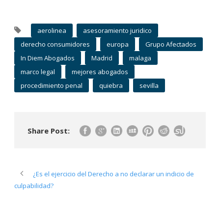
aerolinea
asesoramiento juridico
derecho consumidores
europa
Grupo Afectados
In Diem Abogados
Madrid
malaga
marco legal
mejores abogados
procedimiento penal
quiebra
sevilla
Share Post:
¿Es el ejercicio del Derecho a no declarar un indicio de
culpabilidad?