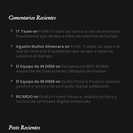
Comentarios Recientes
IT Team
on
Profit-Trades: así opera la red de inversión
fraudulenta que atrapa a miles de usuarios en Europa
Agustin Muñoz Almenara
on
Profit-Trades: así opera la
red de inversión fraudulenta que atrapa a miles de
usuarios en Europa
El Equipo de IN DIEM
on
Reclamación MXC Bit2Me:
Anulación de Operaciones y Bloqueo de Fondos
El Equipo de IN DIEM
on
Estafa Primed-Finance: análisis
jurídico y técnico de un fraude digital sofisticado
RICARDO
on
Estafa Primed-Finance: análisis jurídico y
técnico de un fraude digital sofisticado
Posts Recientes