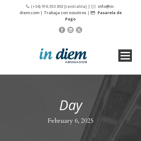
(+34) 916 353 892 [centralita] |
info@in-
diem.com
|
Trabaja con nosotros
|
Pasarela de
Pago
Day
February 6, 2025