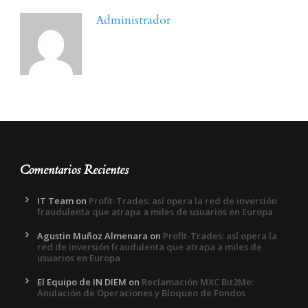
Administrador
Comentarios Recientes
IT Team
on
Profit-Trades: así opera la red de inversión
fraudulenta que atrapa a miles de usuarios en Europa
Agustin Muñoz Almenara
on
Profit-Trades: así opera la
red de inversión fraudulenta que atrapa a miles de
usuarios en Europa
El Equipo de IN DIEM
on
Reclamación MXC Bit2Me:
Anulación de Operaciones y Bloqueo de Fondos