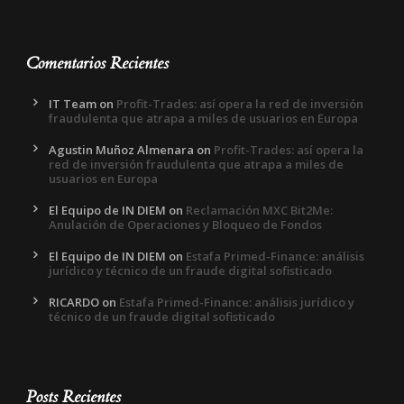
Comentarios Recientes
IT Team
on
Profit-Trades: así opera la red de inversión
fraudulenta que atrapa a miles de usuarios en Europa
Agustin Muñoz Almenara
on
Profit-Trades: así opera la
red de inversión fraudulenta que atrapa a miles de
usuarios en Europa
El Equipo de IN DIEM
on
Reclamación MXC Bit2Me:
Anulación de Operaciones y Bloqueo de Fondos
El Equipo de IN DIEM
on
Estafa Primed-Finance: análisis
jurídico y técnico de un fraude digital sofisticado
RICARDO
on
Estafa Primed-Finance: análisis jurídico y
técnico de un fraude digital sofisticado
Posts Recientes