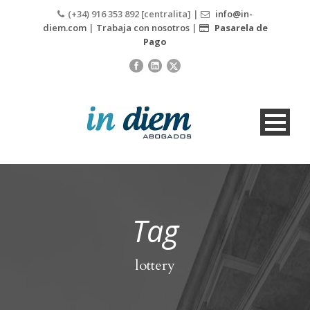
(+34) 916 353 892 [centralita] |
info@in-
diem.com
|
Trabaja con nosotros
|
Pasarela de
Pago
Tag
lottery