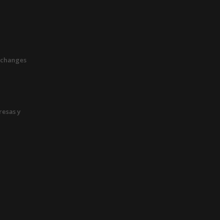
xchanges
esas y