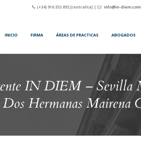
(+34) 916 353 892 [centralita] |
info@in-diem.com
INICIO
FIRMA
ÁREAS DE PRACTICAS
ABOGADOS
gente IN DIEM – Sevilla 
 Dos Hermanas Mairena C