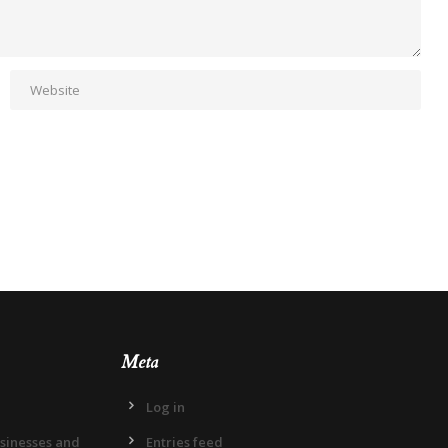
Meta
Log in
usinesses and
Entries feed