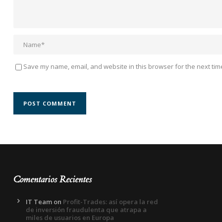
Save my name, email, and website in this browser for the next tim
Comentarios Recientes
IT Team
on
Profit-Trades: así opera la red
de inversión fraudulenta que atrapa a
miles de usuarios en Europa