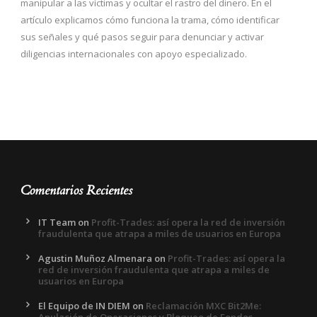
manipular a las víctimas y ocultar el rastro del dinero. En el
artículo explicamos cómo funciona la trama, cómo identificar
sus señales y qué pasos seguir para denunciar y activar
diligencias internacionales con apoyo especializado.
Comentarios Recientes
IT Team
on
Profit-Trades: así opera la red de inversión
fraudulenta que atrapa a miles de usuarios en Europa
Agustin Muñoz Almenara
on
Profit-Trades: así opera la
red de inversión fraudulenta que atrapa a miles de
usuarios en Europa
El Equipo de IN DIEM
on
Reclamación MXC Bit2Me: