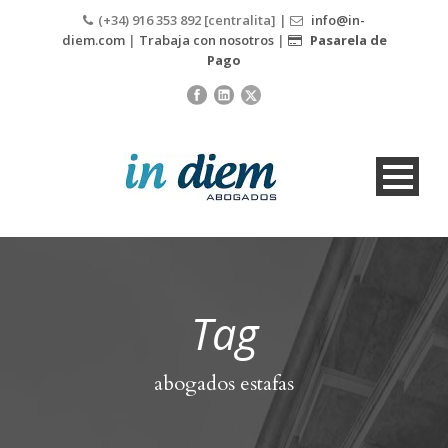
(+34) 916 353 892 [centralita] |
info@in-
diem.com
|
Trabaja con nosotros
|
Pasarela de
Pago
Tag
abogados estafas