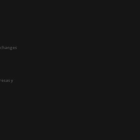
xchanges
esas y