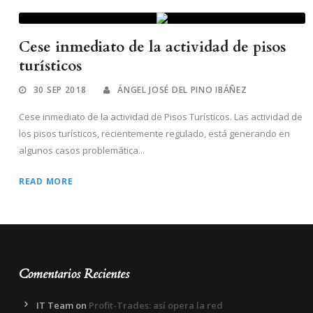
Cese inmediato de la actividad de pisos
turísticos
30 SEP 2018
ÁNGEL JOSÉ DEL PINO IBÁÑEZ
Cese inmediato de la actividad de Pisos Turísticos. Las actividad de
los pisos turísticos, recientemente regulado, está generando en
algunos casos problemática...
READ MORE
Comentarios Recientes
IT Team
on
Profit-Trades: así opera la red