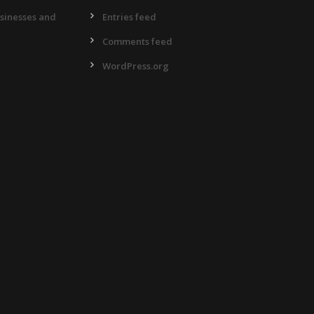
usinesses and
Entries feed
Comments feed
WordPress.org