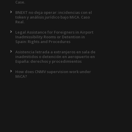
Case.
BNEXT no deja operar: incidencias con el
token y análisis jurídico bajo MiCA. Caso
Real.
Legal Assistance for Foreigners in Airport
Inadmissibility Rooms or Detention in
Spain: Rights and Procedures
Asistencia letrada a extranjeros en sala de
inadmitidos o detención en aeropuerto en
España: derechos y procedimientos
How does CNMV supervision work under
MiCA?