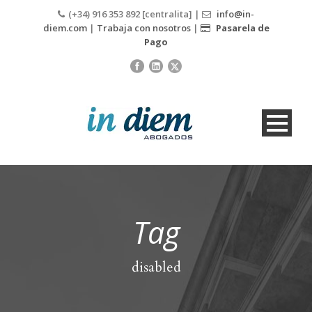
(+34) 916 353 892 [centralita] |
info@in-
diem.com
|
Trabaja con nosotros
|
Pasarela de
Pago
Tag
disabled