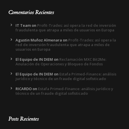
Comentarios Recientes
IT Team
on
Profit-Trades: así opera la red de inversión
fraudulenta que atrapa a miles de usuarios en Europa
Agustin Muñoz Almenara
on
Profit-Trades: así opera la
red de inversión fraudulenta que atrapa a miles de
usuarios en Europa
El Equipo de IN DIEM
on
Reclamación MXC Bit2Me:
Anulación de Operaciones y Bloqueo de Fondos
El Equipo de IN DIEM
on
Estafa Primed-Finance: análisis
jurídico y técnico de un fraude digital sofisticado
RICARDO
on
Estafa Primed-Finance: análisis jurídico y
técnico de un fraude digital sofisticado
Posts Recientes